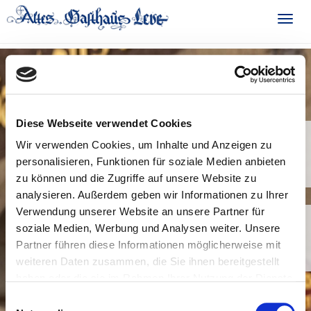
Skip
to
Toggl
main
navig
content
Diese Webseite verwendet Cookies
Herzlich willkommen im
Wir verwenden Cookies, um Inhalte und Anzeigen zu
personalisieren, Funktionen für soziale Medien anbieten
Alten Gasthaus Leve.
zu können und die Zugriffe auf unsere Website zu
analysieren. Außerdem geben wir Informationen zu Ihrer
Verwendung unserer Website an unsere Partner für
Ihre Familie Horstmöller und
soziale Medien, Werbung und Analysen weiter. Unsere
Partner führen diese Informationen möglicherweise mit
Belegschaft
weiteren Daten zusammen, die Sie ihnen bereitgestellt
haben oder die sie im Rahmen Ihrer Nutzung der Dienste
gesammelt haben.
Einwilligungsauswahl